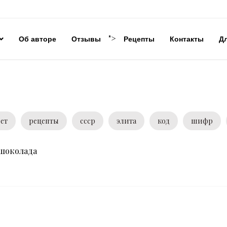
">
Об авторе
Отзывы
Рецепты
Контакты
Д
ет
рецепты
ссср
элита
код
шифр
 шоколада