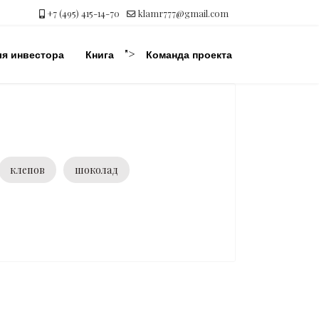
+7 (495) 415-14-70
klamr777@gmail.com
">
ля инвестора
Книга
Команда проекта
клепов
шоколад