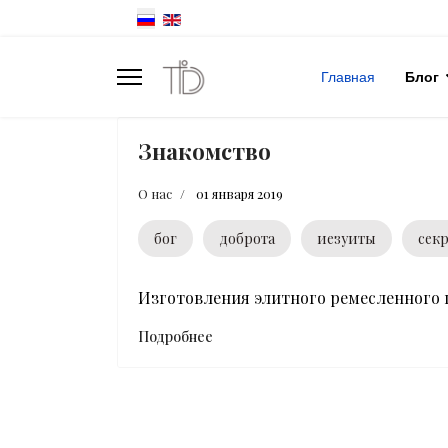
Главная
Блог
Знакомство
О нас
01 января 2019
бог
доброта
иезуиты
секр
Изготовления элитного ремесленного
Подробнее