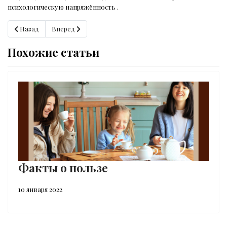
психологическую напряжённость .
Предыдущий: Польза тёмного шоколада
Следующий: Covid 19 и шоколад
Назад
Вперед
Похожие статьи
Факты о пользе
10 января 2022