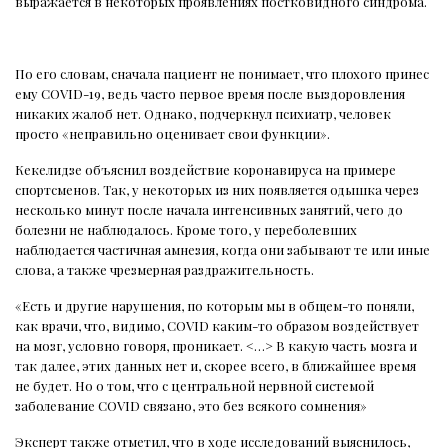
выражается в некоторых проявлениях постковидного синдрома.
По его словам, сначала пациент не понимает, что плохого принес
ему COVID-19, ведь часто первое время после выздоровления
никаких жалоб нет. Однако, подчеркнул психиатр, человек
просто «неправильно оценивает свои функции».
Кекелидзе объяснил воздействие коронавируса на примере
спортсменов. Так, у некоторых из них появляется одышка через
несколько минут после начала интенсивных занятий, чего до
болезни не наблюдалось. Кроме того, у переболевших
наблюдается частичная амнезия, когда они забывают те или иные
слова, а также чрезмерная раздражительность.
«Есть и другие нарушения, по которым мы в общем-то поняли,
как врачи, что, видимо, COVID каким-то образом воздействует
на мозг, условно говоря, проникает. <…> В какую часть мозга и
так далее, этих данных нет и, скорее всего, в ближайшее время
не будет. Но о том, что с центральной нервной системой
заболевание COVID связано, это без всякого сомнения»
Эксперт также отметил, что в ходе исследований выяснилось,