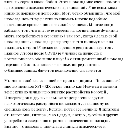
элитных сортов какао бобов . Этот шоколад мне очень помог в
преодолении психологических переживаний .
Я не испытывал
никаких признаков депрессии . Могу четко объяснить , что мой
шоколад может эффективно снимать многие подобные
негативные проявления с психикой человека . Многие люди
забыли о том , что впервую очередь на когнитивные функции
мозга воздействует вкус и запах ! Так вот , когда я делаю свой
шоколад запах шоколада распространяется минимум как на
двадцать метров ! Я делаю по древним рецептам иезуитов .
Главное , чтобы после COVID 19 у человека полностью
восстановилось обоняние и вкус ! А с этим ремесленный шоколад
, сделанный из высококачественных ингредиентов и
сублимированных фруктов великолепно справляется .
Мы многое забыли из нашей истории медицины
. Но из записей
многих медиков XVI - XIX веков видно как Иезуиты и медики
эффективно лечили психические расстройства Королей ,
Императоров и других вельмож от депрессии и других
психологических расстройств шоколадом , сделанному по
специальному рецепту . Кстати , почти все Великие Диктаторы
от Наполеона , Гитлера , Мао Цзэдун,
Кастро , Хусейна и других
употребляли ежедневно огромное количество
шоколада .
Видимо ,
с помощью шоколада снимали психическую и