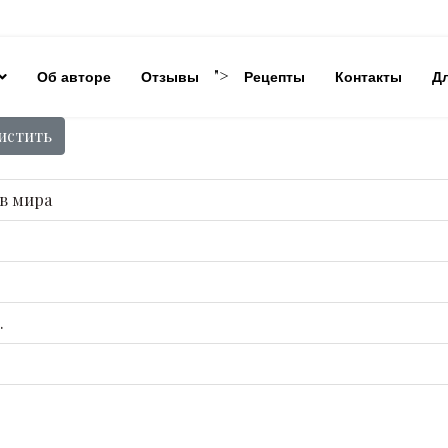
">
Об авторе
Отзывы
Рецепты
Контакты
Д
истить
ов мира
.