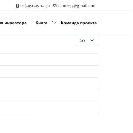
+7 (495) 415-14-70
klamr777@gmail.com
">
ля инвестора
Книга
Команда проекта
Кол-во строк: