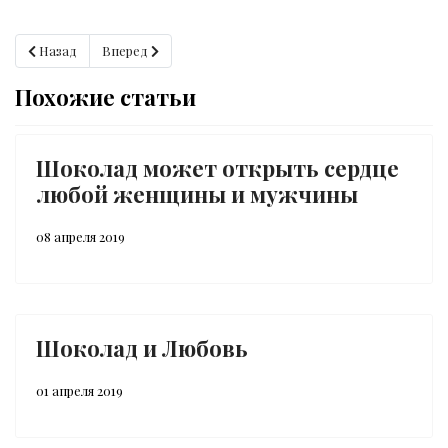
Предыдущий: Кэтрин Зета-Джонс и высокие сексуальные отнош
Следующий: Шоколад афродизиак
Назад
Вперед
Похожие статьи
Шоколад может открыть сердце
любой женщины и мужчины
08 апреля 2019
Шоколад и Любовь
01 апреля 2019