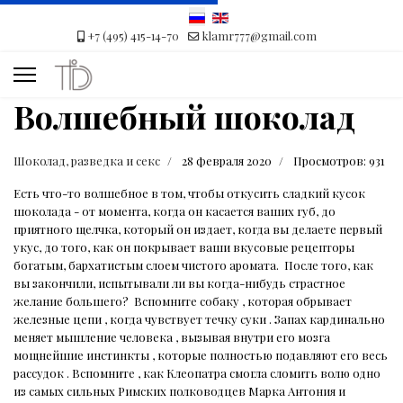
+7 (495) 415-14-70
klamr777@gmail.com
Волшебный шоколад
Шоколад, разведка и секс
28 февраля 2020
Просмотров: 931
Есть что-то волшебное в том, чтобы откусить сладкий кусок
шоколада - от момента, когда он касается ваших губ, до
приятного щелчка, который он издает, когда вы делаете первый
укус, до того, как он покрывает ваши вкусовые рецепторы
богатым, бархатистым слоем чистого аромата.
После того, как
вы закончили, испытывали ли вы когда-нибудь страстное
желание большего?
Вспомните собаку , которая обрывает
железные цепи , когда чувствует течку суки . Запах кардинально
меняет мышление человека , вызывая внутри его мозга
мощнейшие инстинкты , которые полностью подавляют его весь
рассудок . Вспомните , как Клеопатра смогла сломить волю одно
из самых сильных Римских полководцев Марка Антония и