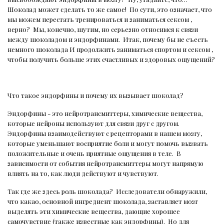
Шоколад может сделать то же самое!
По сути, это означает, что
мы можем перестать тренироваться и заниматься сексом ,
верно?
Мы, конечно, шутим, но серьезно относимся к связи
между шоколадом и эндорфинами.
Итак, почему бы не съесть
немного шоколада И продолжить заниматься спортом и сексом ,
чтобы получить больше этих счастливых и здоровых ощущений?
Что такое эндорфины и почему их вызывает шоколад?
Эндорфины - это нейротрансмиттеры, химические вещества,
которые нейроны используют для связи друг с другом.
Эндорфины взаимодействуют с рецепторами в нашем мозгу,
которые уменьшают восприятие боли и могут помочь вызвать
положительные и очень приятные ощущения в теле.
В
зависимости от события нейротрансмиттеры могут напрямую
влиять на то, как люди действуют и чувствуют.
Так где же здесь роль шоколада?
Исследователи обнаружили,
что какао, основной ингредиент шоколада, заставляет мозг
выделять эти химические вещества, дающие хорошее
самочувствие (также известные как эндорфины).
Но для