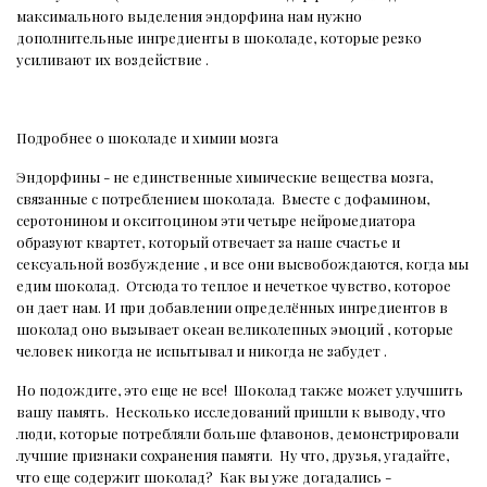
максимального выделения эндорфина нам нужно
дополнительные ингредиенты в шоколаде, которые резко
усиливают их воздействие .
Подробнее о шоколаде и химии мозга
Эндорфины - не единственные химические вещества мозга,
связанные с потреблением шоколада.
Вместе с дофамином,
серотонином и окситоцином эти четыре нейромедиатора
образуют квартет, который отвечает за наше счастье и
сексуальной возбуждение , и все они высвобождаются, когда мы
едим шоколад.
Отсюда то теплое и нечеткое чувство, которое
он дает нам. И при добавлении определённых ингредиентов в
шоколад оно вызывает океан великолепных эмоций , которые
человек никогда не испытывал и никогда не забудет .
Но подождите, это еще не все!
Шоколад также может улучшить
вашу память.
Несколько исследований пришли к выводу, что
люди, которые потребляли больше флавонов, демонстрировали
лучшие признаки сохранения памяти.
Ну что, друзья, угадайте,
что еще содержит шоколад?
Как вы уже догадались -