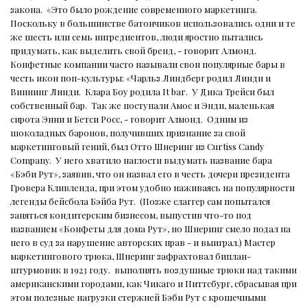
закона.
«Это было рождение современного маркетинга.
Поскольку в большинстве батончиков использовались одни и те
же шесть или семь ингредиентов, люди яростно пытались
придумать, как выделить свой бренд, - говорит Алмонд.
Конфетные компании часто называли свои популярные бары в
честь икон поп-культуры: «Чарльз Линдберг родил Линди и
Виннинг Линди.
Клара Боу родила It bar.
У Дика Трейси был
собственный бар.
Так же поступали Амос и Энди, маленькая
сирота Энни и Бетси Росс, - говорит Алмонд.
Одним из
шоколадных баронов, получивших признание за свой
маркетинговый гений, был Отто Шнеринг из Curtiss Candy
Company.
У него хватило наглости выдумать название бара
«Бэби Рут», заявив, что он назвал его в честь дочери президента
Гровера Кливленда, при этом удобно наживаясь на популярности
легенды бейсбола Бэйба Рут.
(Позже слаггер сам попытался
заняться кондитерским бизнесом, выпустив что-то под
названием «Конфеты для дома Рут», но Шнеринг смело подал на
него в суд за нарушение авторских прав - и выиграл.) Мастер
маркетингового трюка, Шнеринг зафрахтовал биплан-
штурмовик в 1923 году.
выполнять воздушные трюки над такими
американскими городами, как Чикаго и Питтсбург, сбрасывая при
этом полезные нагрузки стержней Бэби Рут с крошечными