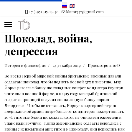
+7 (495) 415-14-70
klamr777@gmail.com
Шоколад, война,
депрессия
История и философия
23 декабря 2019
Просмотров: 1068
Во время Первой мировой войны британские военные давали
солдатам шоколад, чтобы поднять боевой дух и энергию.
Мэр
Йорка разослал банку шоколадных конфет кондитера Раунтри
жителям в военной форме, а в 1915 году каждый британский
солдат за границей получил «шоколадную банку короля
Джорджа».
Чтобы не отставать, Корпус квартирмейстеров
американской армии потребовал от кондитеров пожертвовать
20-фунтовые блоки шоколада, которые они затем разрезали и
упаковали вручную.
Когда американские солдаты вернулись с
войны с ненасытным аппетитом к шоколаду, они вернулись как