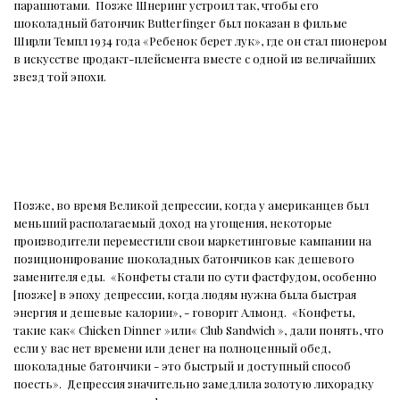
парашютами.
Позже Шнеринг устроил так, чтобы его
шоколадный батончик Butterfinger был показан в фильме
Ширли Темпл 1934 года «Ребенок берет лук», где он стал пионером
в искусстве продакт-плейсмента вместе с одной из величайших
звезд той эпохи.
Позже, во время Великой депрессии, когда у американцев был
меньший располагаемый доход на угощения, некоторые
производители переместили свои маркетинговые кампании на
позиционирование шоколадных батончиков как дешевого
заменителя еды.
«Конфеты стали по сути фастфудом, особенно
[позже] в эпоху депрессии, когда людям нужна была быстрая
энергия и дешевые калории», - говорит Алмонд.
«Конфеты,
такие как« Chicken Dinner »или« Club Sandwich », дали понять, что
если у вас нет времени или денег на полноценный обед,
шоколадные батончики - это быстрый и доступный способ
поесть».
Депрессия значительно замедлила золотую лихорадку