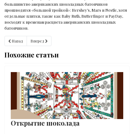
большинство американских шоколадных батончиков
производится «большой тройкой»: Hershey’s, Mars и Nestle, хотя
отдельные плитки, такие как Baby Ruth, Butterfinger и PayDay,
восходят к временам расцвета американских шоколадных
батончиков.
Предыдущий: Шоколад и Боги
Следующий: Шоколад и мозг
Назад
Вперед
Похожие статьи
Открытие шоколада