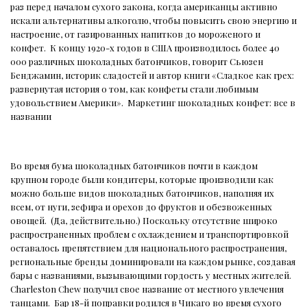
раз перед началом сухого закона, когда американцы активно
искали альтернативы алкоголю, чтобы повысить свою энергию и
настроение, от газированных напитков до мороженого и
конфет.
К концу 1920-х годов в США производилось более 40
000 различных шоколадных батончиков, говорит Сьюзен
Бенджамин, историк сладостей и автор книги «Сладкое как грех:
развернутая история о том, как конфеты стали любимым
удовольствием Америки».
Маркетинг шоколадных конфет: все в
названии
Во время бума шоколадных батончиков почти в каждом
крупном городе были кондитеры, которые производили как
можно больше видов шоколадных батончиков, наполняя их
всем, от нуги, зефира и орехов до фруктов и обезвоженных
овощей.
(Да, действительно.) Поскольку отсутствие широко
распространенных проблем с охлаждением и транспортировкой
оставалось препятствием для национального распространения,
региональные бренды доминировали на каждом рынке, создавая
бары с названиями, вызывающими гордость у местных жителей.
Charleston Chew получил свое название от местного увлечения
танцами.
Бар 18-й поправки родился в Чикаго во время сухого