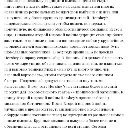
шоколада, поскольку дефицит и высокие цены на сырые
ингредиенты для конфет, такие как сахар, вынудили многих
независимых региональных кондитеров выйти из бизнеса или
выкупить их у более крупных производителей.
Hershey's,
например, заключила сделку, чтобы помочь поддержать
популярную, но финансово обанкротившуюся компанию Reese’s
Cups.
С началом Второй мировой войны дефицит стал еще более
заметным.
А военные заказали шоколадные пайки у крупнейших
производителей Америки, положив конец региональному буму
шоколадных батончиков.
В 1937 году армия США попросила
Hershey Company создать «бар D-Ration».
Он должен был весить
всего четыре унции, обеспечивать прилив энергии, не плавиться
при высоких температурах и «на вкус немного лучше, чем
вареный картофель», чтобы солдаты не съели его слишком
быстро.
Полученный продукт не отличался вкусовыми
качествами.
В 1943 году Hershey’s представила более вкусный
продукт для Тихоокеанского театра - «Тропический батончик». К
концу Второй мировой войны Hershey’s произвел более 3
миллиардов батончиков.
После Второй мировой войны
улучшения в производстве, транспортировке и холодильном
оборудовании поставили перед кондитерами из разных регионов
новые вызовы.
Крупные компании выкупали более мелкие и
обеспечивали распространение по всей стране.
Сегодня