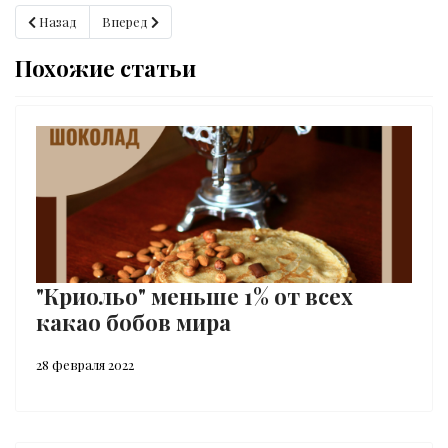
Предыдущий: Жасмин, шоколад и стресс
Следующий: Тайны рецептов шоколада Медичи
Назад
Вперед
Похожие статьи
"Криольо" меньше 1% от всех
какао бобов мира
28 февраля 2022