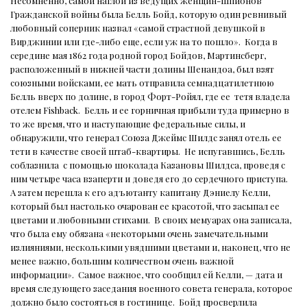
Несомненно, самой наглой из ведущих женщин-шпионов
Гражданской войны была Белль Бойд, которую один ревнивый
любовный соперник назвал «самой страстной девушкой в ​​
Вирджинии или где-либо еще, если уж на то пошло».
Когда в
середине мая 1862 года родной город Бойдов, Мартинсберг,
расположенный в нижней части долины Шенандоа, был взят
союзными войсками, ее мать отправила семнадцатилетнюю
Белль вверх по долине, в город Форт-Ройял, где ее
тетя владела
отелем Fishback.
Белль и ее горничная прибыли туда примерно в
то же время, что и наступающие федеральные силы, и
обнаружили, что генерал Союза Джеймс Шилдс занял отель ее
тети в качестве своей штаб-квартиры.
Не испугавшись, Белль
соблазнила
с помощью шоколада Казановы Шилдса, проведя с
ним четыре часа взаперти и доведя его до сердечного приступа.
А затем перешла к его адъютанту капитану Дэниелу Келли,
который был настолько очарован ее красотой, что засыпал ее
цветами и любовными стихами.
В своих мемуарах она записала,
что была ему обязана «некоторыми очень замечательными
излияниями, несколькими увядшими цветами и, наконец, что не
менее важно, большим количеством очень важной
информации».
Самое важное, что сообщил ей Келли, — дата и
время следующего заседания военного совета генерала, которое
должно было состояться в гостинице.
Бойд просверлила