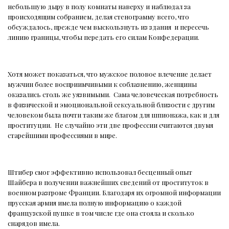
небольшую дыру в полу комнаты наверху и наблюдал за
происходящим собранием, делая стенограмму всего, что
обсуждалось, прежде чем выскользнуть из здания
и пересечь
линию границы, чтобы передать его силам Конфедерации.
Хотя может показаться, что мужское половое влечение делает
мужчин более восприимчивыми к соблазнению, женщины
оказались столь же уязвимыми.
Сама человеческая потребность
в физической и эмоциональной сексуальной близости с другим
человеком была почти таким же благом для шпионажа, как и для
проституции.
Не случайно эти две профессии считаются двумя
старейшими профессиями в мире.
Штибер смог эффективно использовал бесценный опыт
Шайбера в получении важнейших сведений от проституток в
военном разгроме Франции. Благодаря их огромной информации
прусская армия имела полную информацию о каждой
французской пушке в том числе где она стояла и сколько
снарядов имела.