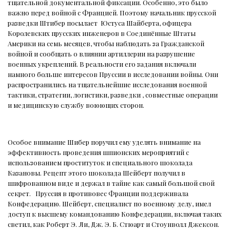
тщательной документальной фиксации. Особенно, это было
важно перед войной с Францией. Поэтому начальник прусской
разведки Штибер посылает
Юстуса Шайберта, офицера
Королевских прусских инженеров в Соединённые Штаты
Америки на семь месяцев, чтобы наблюдать за Гражданской
войной и сообщать о влиянии артиллерии на разрушение
военных укреплений. В реальности его задания включали
намного больше интересов Пруссии в исследовании войны. Они
распространились на тщательнейшие исследования военной
тактики, стратегии, логистики, разведки , совместные операции
и медицинскую службу воюющих сторон.
Особое внимание Шибер поручил ему уделять внимание на
эффективность проведения шпионских мероприятий с
использованием проституток и специального шоколада
Казановы. Рецепт этого шоколада Шейберт получил в
шифрованном виде и держал в тайне как самый большой свой
секрет.
Пруссия в противовес Франции поддерживала
Конфедерацию. Шейберт, специалист по военному делу, имел
доступ к высшему командованию Конфедерации, включая таких
светил, как Роберт Э. Ли, Дж. Э. Б. Стюарт и Стоунволл Джексон.