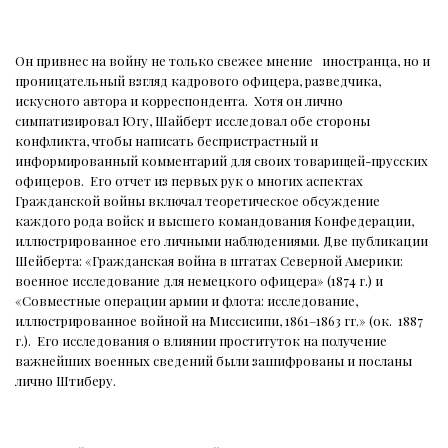
Он привнес на войну не только свежее мнение
иностранца, но и
проницательный взгляд кадрового офицера, разведчика,
искусного автора и корреспондента.
Хотя он лично
симпатизировал Югу, Шайберт исследовал обе стороны
конфликта, чтобы написать беспристрастный и
информированный комментарий для своих товарищей-прусских
офицеров.
Его отчет из первых рук о многих аспектах
Гражданской войны включал теоретическое обсуждение
каждого рода войск и высшего командования Конфедерации,
иллюстрированное его личными наблюдениями. Две публикации
Шейберта: «Гражданская война в штатах Северной Америки:
военное исследование для немецкого офицера» (1874 г.) и
«Совместные операции армии и флота: исследование,
иллюстрированное войной на Миссисипи, 1861–1863 гг.» (ок.
1887
г.).
Его исследования о влиянии проституток на получение
важнейших военных сведений были зашифрованы и посланы
лично Штиберу.