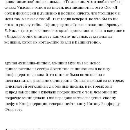
навязчивые любовные письма.
«Ты знаешь, что я люблю тебя», —
сказал Уилсон в одном из писем, подписанном просто «Х».
«Я
болен физически и душевно и не знаю ничего, что утешило бы
меня так, как час с тобой.
И сегодня вечером, во что бы то ни
стало, я увижу тебя».
Офицер армии Союза полковник Эразмус
Д. Киз, еще один человек, который провел много часов наедине с
«Дикой розой», описал ее как «одну из самых сексуальных
женщин, которых когда-либо знали в Вашингтоне».
Другая женщина-шпион, Джинни Мун, чья не менее
привлекательная сестра Лотти также шпионила в пользу
конфедератов, в какой-то момент была помолвлена ​​с
шестнадцатью разными офицерами
Союза, каждый из которых
присылал ей регулярные любовные письма, в которых они
непреднамеренно включали подробности о том, чем они и их
подразделения делали. Она передавала эти сведения
своему
шефу в Конфедерации, генерал-лейтенанту Натану Бедфорду
Форресту.