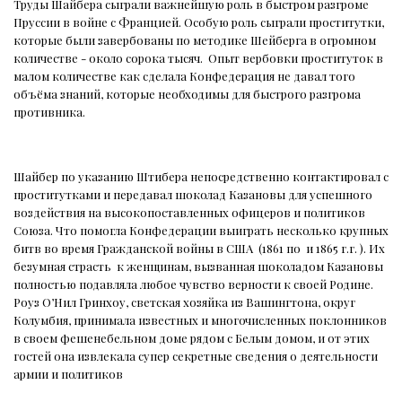
Труды Шайбера сыграли важнейшую роль в быстром разгроме
Пруссии в войне с Францией. Особую роль сыграли проститутки,
которые были завербованы по методике Шейберга в огромном
количестве - около сорока тысяч.
Опыт вербовки проституток в
малом количестве как сделала Конфедерация не давал того
объёма знаний, которые необходимы для быстрого разгрома
противника.
Шайбер по указанию Штибера непосредственно контактировал с
проститутками и передавал шоколад Казановы для успешного
воздействия на высокопоставленных офицеров и политиков
Союза. Что помогла Конфедерации выиграть несколько крупных
битв во время Гражданской войны в США
(1861 по
и 1865 г.г. ). Их
безумная страсть
к женщинам, вызванная шоколадом Казановы
полностью подавляла любое чувство верности к своей Родине.
Роуз О’Нил Гринхоу, светская хозяйка из Вашингтона, округ
Колумбия, принимала известных и многочисленных поклонников
в своем фешенебельном доме рядом с Белым домом, и от этих
гостей она извлекала супер секретные сведения о деятельности
армии и политиков