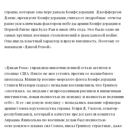
страны, которые она передавала Конфедерации.
Джефферсон
Дэвис, президент Конфедерации, считал ее подробные
отчеты
разведки ключевым фактором победы армии Конфедерации в
Первой битве при Булл-Ран в июле 1861 года. Это было одно из
самых крупных военных столкновений в гражданской войне.
Она имела властный характер и яркую внешность. Поэтому ее
называли «Дикой Розой».
«Дикая Роза» управляла многочисленной сетью агентов в
столице США. Никто не мог устоять против ее волшебного
шоколада. Министр военно-морского флота Конфедерации
Стивен Мэллори сказал с немалым восхищением, что Гринхоу
«охотилась
за людьми с непреодолимым рвением и низменным
инстинктом, ломая полностью их психику и полностью подчиняя
себе». В ее «медовую ловушку » попадались высшие офицеры
армии Союза и руководства страны. Генри Д. Уилсон, сенатор-
республиканец, который в качестве председателя комитета
Авраама Линкольна по военным делам был полностью
осведомлен о планах сил Союза, писал Гринхоу страстные, даже