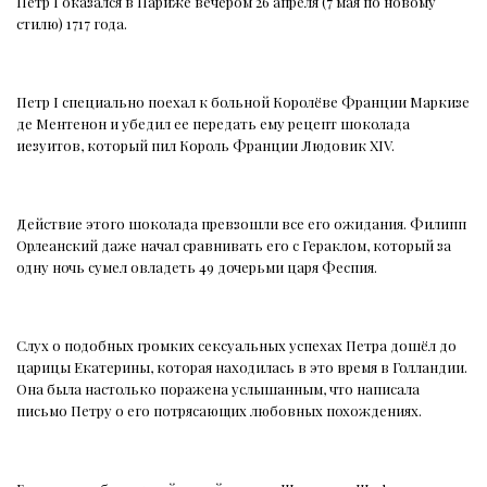
Петр I оказался в Париже вечером 26 апреля (7 мая по новому
стилю) 1717 года.
Петр I специально поехал к больной Королёве Франции Маркизе
де Ментенон и убедил ее передать ему рецепт шоколада
иезуитов, который пил Король Франции Людовик XIV.
Действие этого шоколада превзошли все его ожидания. Филипп
Орлеанский даже начал сравнивать его с Гераклом, который за
одну ночь сумел овладеть 49 дочерьми царя Феспия.
Слух о подобных громких сексуальных успехах Петра дошёл до
царицы Екатерины, которая находилась в это время в Голландии.
Она была настолько поражена услышанным, что написала
письмо Петру о его потрясающих любовных похождениях.