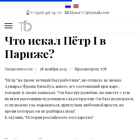
+7 (495) 415-14-70
klamr777@gmail.com
Что искал Пётр I в
Париже?
Знаменитости
18 ноября 2022
Просмотров: 578
"Петр "на троне вечный был работник", но отнюдь не монах.
Адмирал Франц Вильбуа, много лет состоявший при царе,
говорит в своих записках: "Он был трудолюбив, но вместе с тем
являлся настоящим чудовищем сладострастия. Он был подвержен,
если можно так выразиться, приступам любовной ярости, во
время которых он не разбирал пола".
Б.Акунин, "История российского государства"