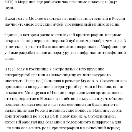
МГБ) в Марфине, где работали заключённые инженеры (1947—
1950).
В 2021 году в Москве открылся первый и единственный в России
научно-технологический музей, посвященный криптографии.
Здание, в котором расположен Музей криптографии, впервые
открыло свои двери для широкой публики 21 декабря 2021 года. В
советские годы это была знаменитая «шарашка» в Марфино, где
учёные разрабатывали аппаратуру для шифрования телефонной
связи.
В 1996 году в гостинице « Метрополь» было вручение
литературной премии А.Солженицыну от Литературного
института Палермо ( Сицилия) в размере $15.000. А. Солженицына
приглашали на вручение литературной премии в Италию, но он
отказался. Мои друзья в Италии попросили меня организовать
это мероприятие в Москве и я внёс посильную лепту, чтобы оно
прошло торжественно и на этом мероприятии были подняты
важнейшие для России исторические вопросы. Например, роль
криптографии во время ВОВ. Кому как не А. Солженицыну,
который работал над созданием телефонного шифратора для
Сталина объяснить роль криптографии в важнейший период