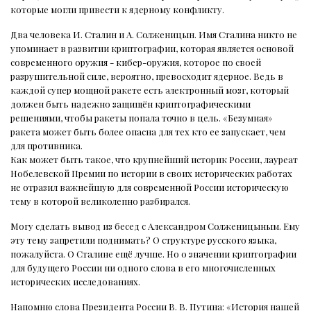
которые могли привести к ядерному конфликту.
Два человека И. Сталин и А. Солженицын. Имя Сталина никто не
упоминает в развитии криптографии, которая является основой
современного оружия - кибер-оружия, которое по своей
разрушительной силе, вероятно, превосходит ядерное. Ведь в
каждой супер мощной ракете есть электронный мозг, который
должен быть надежно защищён криптографическими
решениями, чтобы ракеты попала точно в цель. «Безумная»
ракета может быть более опасна для тех кто ее запускает, чем
для противника.
Как может быть такое, что крупнейший историк России, лауреат
Нобелевской Премии по истории в своих исторических работах
не отразил важнейшую для современной России историческую
тему в которой великолепно разбирался.
Могу сделать вывод из бесед с Александром Солженицыным. Ему
эту тему запретили поднимать? О структуре русского языка,
пожалуйста. О Сталине ещё лучше. Но о значении криптографии
для будущего России ни одного слова в его многочисленных
исторических исследованиях.
Напомню слова Президента России В. В. Путина: «История нашей