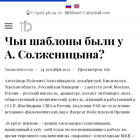
+7 (495) 415-14-70
klamr777@gmail.com
Чьи шаблоны были у
А. Солженицына?
Знаменитости
24 декабря 2022
Просмотров: 616
Алекса́ндр Иса́евич Солжени́цын (11 декабря 1918, Кисловодск,
Терская область, Российская Империя — 3 августа 2008, Москва,
Россия — русский писатель, драматург, эссеист-публицист, поэт,
общественный и политический деятель, живший и работавший в
СССР, Швейцарии, США и России. Академик РАН по отделению
историко-филологических наук Лауреат Нобелевской Премии.
«В кру́ге пе́рвом» — роман Александра Солженицына,
написанный в 1955—1958 годах по воспоминаниям о работе во
время тюремного заключения на «шарашке» (спецтюрьме МВД —