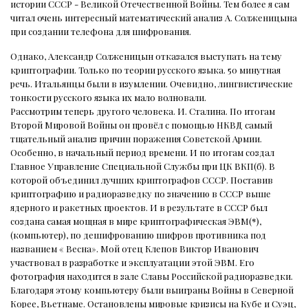
истории СССР - Великой Отечественной Войны. Тем более я сам
читал очень интересный математический анализ А. Солженицына
при создании телефона для шифрования.
Однако, Александр Солженицын отказался выступать на тему
криптографии. Только по теории русского языка. 50 минутная
речь. Итальянцы были в изумлении. Очевидно, лингвистические
тонкости русского языка их мало волновали.
Рассмотрим теперь другого человека. И. Сталина. По итогам
Второй Мировой Войны он провёл с помощью НКВД самый
тщательный анализ причин поражения Советской Армии.
Особенно, в начальный период времени. И по итогам создал
Главное Управление Специальной Службы при ЦК ВКП(б). В
которой объединил лучших криптографов СССР. Поставив
криптографию и радиоразведку по значению в СССР выше
ядерного и ракетных проектов. И в результате в СССР был
создана самая мощная в мире криптографическая ЭВМ(*),
(компьютер), по дешифрованию шифров противника под
названием « Весна». Мой отец Клепов Виктор Иванович
участвовал в разработке и эксплуатации этой ЭВМ. Его
фотография находится в зале Славы Российской радиоразведки.
Благодаря этому компьютеру были выиграны Войны в Северной
Корее, Вьетнаме. Остановлены мировые кризисы на Кубе и Суэц,