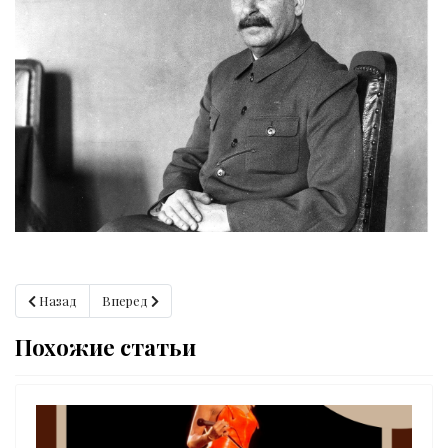
Предыдущий: Кто управлял Джоном Кеннеди?
Следующий: Тайны древних шифров.
Назад
Вперед
Похожие статьи