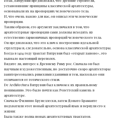
Итак, Витрувий предположил, что древние строители,
установившие принципы классической архитектуры,
основывали их на пропорциях человеческого тела.
И, что очень важно для нас, он описал эти человеческие
пропорции.
Таким образом, его аргумент заключался в том, что
архитектурные пропорции сами должны исходить из
естественно гармоничных пропорций человеческого тела.
Он предположил, что это ключ к построению идеальной
структуры и, следовательно, основа классической архитектуры.
Когда в 1414 году трактат Витрувия был «открыт заново», это
вызвало настоящий переполох.
Видите ли, интерес к Древнему Риму рос. Сначала он был
научным и художественным, но достаточно скоро архитекторы
заинтересовались римскими зданиями и тем, насколько они
отличаются от готического стиля.
De Architectura Витрувия был ключом к их правильному
пониманию. Это было почти как Розеттский камень в
архитектуре.
Сначала Филиппо Брунеллески, затем Донато Браманте
подхватили этот новый архитектурный язык и вернули его к
жизни:
Была также волна новых архитектурных трактатов.