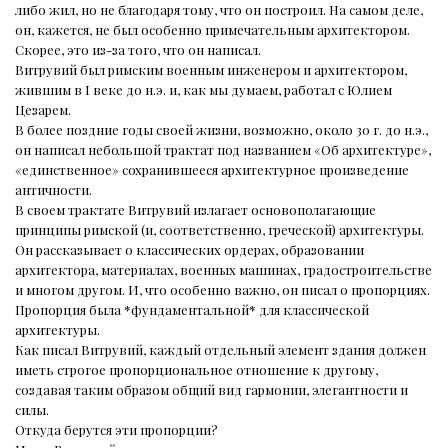
либо жил, но не благодаря тому, что он построил. На самом деле,
он, кажется, не был особенно примечательным архитектором.
Скорее, это из-за того, что он написал.
Витрувий был римским военным инженером и архитектором,
жившим в I веке до н.э. и, как мы думаем, работал с Юлием
Цезарем.
В более поздние годы своей жизни, возможно, около 30 г. до н.э.,
он написал небольшой трактат под названием «Об архитектуре»,
«единственное» сохранившееся архитектурное произведение
античности.
В своем трактате Витрувий излагает основополагающие
принципы римской (и, соответственно, греческой) архитектуры.
Он рассказывает о классических ордерах, образовании
архитектора, материалах, военных машинах, градостроительстве
и многом другом. И, что особенно важно, он писал о пропорциях.
Пропорция была *фундаментальной* для классической
архитектуры.
Как писал Витрувий, каждый отдельный элемент здания должен
иметь строгое пропорциональное отношение к другому,
создавая таким образом общий вид гармонии, элегантности и
силы.
Откуда берутся эти пропорции?