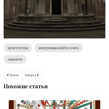
архитектура
витрувианскийчеловек
давинчи
Предыдущий: Любовные развлечения Королей, Императоров, Пр
Следующий: Не оценивай людей по их одежде!
Назад
Вперед
Похожие статьи