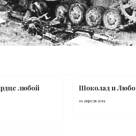
о разведке.
азговоров по мобильному телефону.
ердце любой
Шоколад и Любо
01 апреля 2019