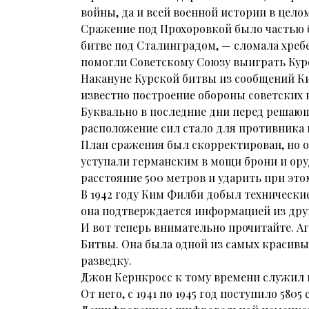
войны, да и всей военной истории в целом
Сражение под Прохоровкой было частью б
битве под Сталинградом, — сломала хреб
помогли Советскому Союзу выиграть Кур
Накануне Курской битвы из сообщений К
известно построение обороны советских 
Буквально в последние дни перед решаю
расположение сил стало для противника
План сражения был скорректирован, но о
уступали германским в мощи брони и оруд
расстояние 500 метров и ударить при это
В 1942 году Ким Филби добыл технически
она подтверждается информацией из друг
И вот теперь внимательно прочитайте. Аг
Битвы. Она была одной из самых красивы
разведку.
Джон Кернкросс к тому времени служил 
От него, с 1941 по 1945 год поступило 580