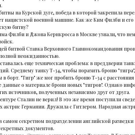
.
итвы на Курской дуге, победа в которой закрепила пере
ет нацистской военной машине. Как же Ким Филби и ег
скую битву?
има Филби и Джона Кернкросса в Москве узнали, что н
войск.
щей битвой Ставка Верховного Главнокомандования про
 полной неожиданностью.
ставалась еще техническая проблема: в преддверии та
ий. Среднему танку Т-34, чтобы поразить броню "тигра"
м в борт. "Тигр" же мог пробить броню Т-34 с расстояни
е данные о материале брони новых "тигров". Однако инф
их источников, полученных независимо друг от друга.
ентуре Сталин не верил! В это же время поступили сведе
х актрис Германии. Дружила с Гитлером. Народная актри
в самом секретном подразделении английской разведки
5 секретных документов.