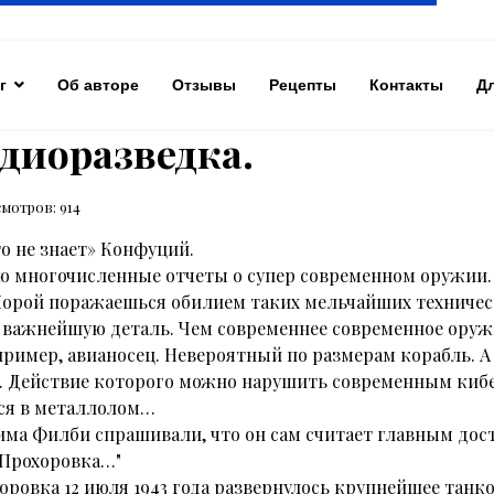
г
Об авторе
Отзывы
Рецепты
Контакты
Д
диоразведка.
мотров: 914
то не знает» Конфуций.
 многочисленные отчеты о супер современном оружии. 
. Порой поражаешься обилием таких мельчайших техниче
 важнейшую деталь. Чем современнее современное оружи
ример, авианосец. Невероятный по размерам корабль. А 
 . Действие которого можно нарушить современным кибе
тся в металлолом…
Кима Филби спрашивали, что он сам считает главным до
 Прохоровка…"
ровка 12 июля 1943 года развернулось крупнейшее танк