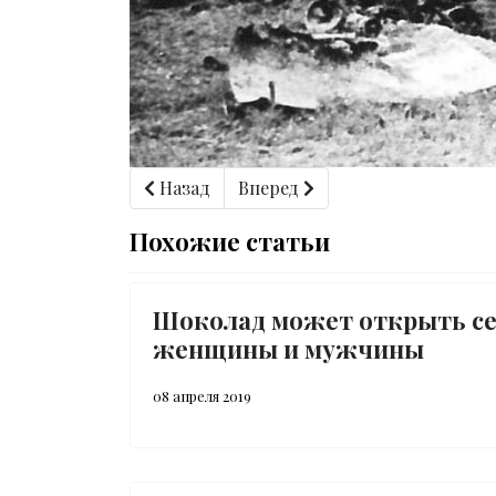
Предыдущий: Генералиссимус А.Суворов 
Следующий: Фальсификация р
Назад
Вперед
Похожие статьи
Шоколад может открыть с
женщины и мужчины
08 апреля 2019