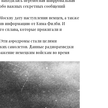
 находилась переносная шифровальная
особо важных секретных сообщений
оскву дату наступления немцев, а также
рдив информацию от Кима Филби. И
го сплава, которые прожигали и
. Эти аэродромы стали целями
ких самолетов. Данные радиоразведки
ражение немецким войскам во время