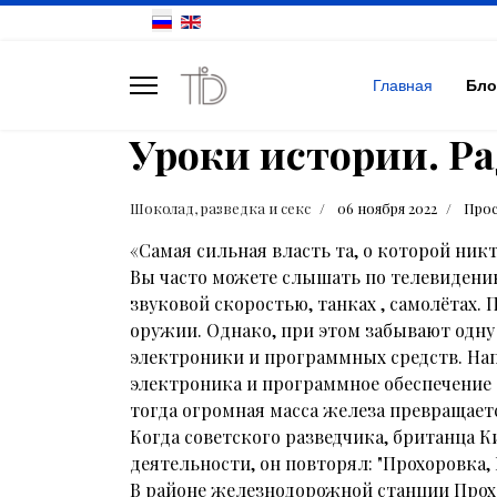
Главная
Бло
Уроки истории. Ра
Шоколад, разведка и секс
06 ноября 2022
Прос
«Самая сильная власть та, о которой ник
Вы часто можете слышать по телевидению
звуковой скоростью, танках , самолётах
оружии. Однако, при этом забывают одну
электроники и программных средств. Нап
электроника и программное обеспечение
тогда огромная масса железа превращае
Когда советского разведчика, британца 
деятельности, он повторял: "Прохоровка,
В районе железнодорожной станции Прохо