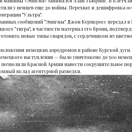
машины «Энигма« занимался Алан Тьюринг. В Блетчли
итили у немцев еще до войны. Перехват и дешифровка 
перации "Ультра".
ванных сообщений "Энигмы" Джон Кернкросс передал в М
цкого "тигра", в частности материал его брони, подтве
отовить новые типы снарядов, с сердечником из цветно
сположения немецких аэродромов в районе Курской дуги
немецкого наступления — было уничтожено до 500 немец
 позволили Красной Армии нанести сокрушительное по
ромный вклад агентурной разведки.