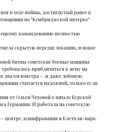
лом в ходе войны, достигнутый ранее в
о товарищи по "Кембриджской пятерке"
емецкому командованию полностью
извела скрытую передислокацию, и новое
нковой битвы советские боевые машины
, требовалось приблизиться к нему на
я в два километра — и даже лобовую.
ормация считается надежной, только если
ния от Ольги Чеховой о начале Курской
са Германии. И работала на советскую
 — центре дешифрования в Блетчли-парк.