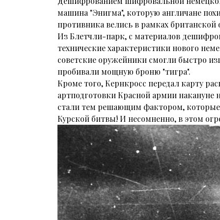
Дешифрованием шифровальной немецкой 
машина "Энигма", которую англичане пох
противника велись в рамках британской о
Из Блетчли-парк, с материалов дешифро
технические характеристики нового неме
советские оружейники смогли быстро изг
пробивали мощную броню "тигра".
Кроме того, Кернкросс передал карту ра
артподготовки Красной армии накануне 
стали тем решающим фактором, которые
Курской битвы! И несомненно, в этом ог