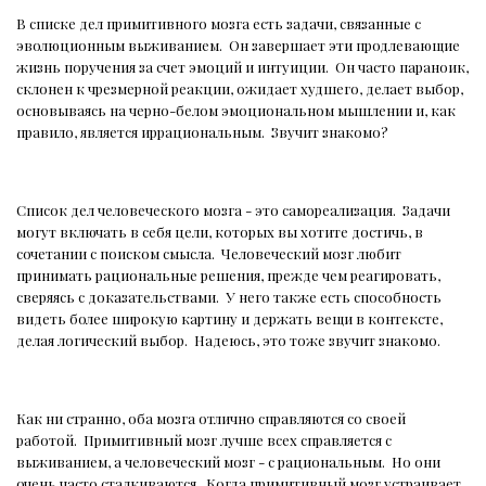
В списке дел примитивного мозга есть задачи, связанные с
эволюционным выживанием.
Он завершает эти продлевающие
жизнь поручения за счет эмоций и интуиции.
Он часто параноик,
склонен к чрезмерной реакции, ожидает худшего, делает выбор,
основываясь на черно-белом эмоциональном мышлении и, как
правило, является иррациональным.
Звучит знакомо?
Список дел человеческого мозга - это самореализация.
Задачи
могут включать в себя цели, которых вы хотите достичь, в
сочетании с поиском смысла.
Человеческий мозг любит
принимать рациональные решения, прежде чем реагировать,
сверяясь с доказательствами.
У него также есть способность
видеть более широкую картину и держать вещи в контексте,
делая логический выбор.
Надеюсь, это тоже звучит знакомо.
Как ни странно, оба мозга отлично справляются со своей
работой.
Примитивный мозг лучше всех справляется с
выживанием, а человеческий мозг - с рациональным.
Но они
очень часто сталкиваются.
Когда примитивный мозг устраивает