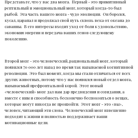
Представьте, что у вас два мозга.
Первый - это примитивный
рептильный и эмоциональный мозг, который когда-то был
рыбой.
Эта часть вашего мозга - чудо эволюции.
Он боролся,
кусал, царапал и продолжал свой путь сквозь века от океана до
саванны.
В его интересы входит уход от боли к удовольствию,
экономия энергии и передача ваших генов следующему
поколению.
Второй мозг - это человеческий, рациональный мозг, который
появился 70 000 лет назад во время так называемой когнитивной
революции.
Это был момент, когда мы стали отличаться от всех
других животных, потому что у нас появился новый отдел мозга,
называемый префронтальной корой.
Этот новый
«человеческий» мозг дал нам дар предвидения и созидания, а
вместе с ним и способность бесконечно беспокоиться о вещах,
которые могут никогда не произойти.
Этот мозг - это «вы»,
человек, читающий эти слова.
Человеческий мозг взвешенно
подходит к жизни и полностью поддерживает ваши
мотивационные цели.