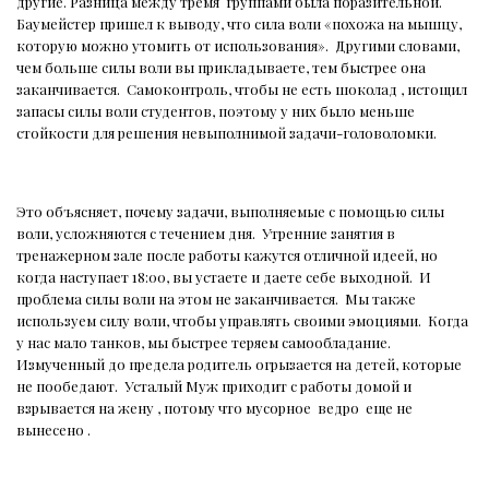
другие. Разница между тремя
группами была поразительной.
Баумейстер пришел к выводу, что сила воли «похожа на мышцу,
которую можно утомить от использования».
Другими словами,
чем больше силы воли вы прикладываете, тем быстрее она
заканчивается.
Самоконтроль, чтобы не есть шоколад , истощил
запасы силы воли студентов, поэтому у них было меньше
стойкости для решения невыполнимой задачи-головоломки.
Это объясняет, почему задачи, выполняемые с помощью силы
воли, усложняются с течением дня.
Утренние занятия в
тренажерном зале после работы кажутся отличной идеей, но
когда наступает 18:00, вы устаете и даете себе выходной.
И
проблема силы воли на этом не заканчивается.
Мы также
используем силу воли, чтобы управлять своими эмоциями.
Когда
у нас мало танков, мы быстрее теряем самообладание.
Измученный до предела родитель огрызается на детей, которые
не пообедают.
Усталый Муж приходит с работы домой и
взрывается на жену , потому что мусорное
ведро
еще не
вынесено .