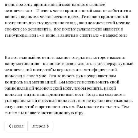
цели, поэтому примитивный мозг намного сильнее
человеческого.
И очень часто примитивный мозг не заботится о
ваших «великих» человеческих идеях.
Если ваш примитивный
мозг решит, что ему нужен шоколад , ваш человеческий мозг не
сможет его остановить.
Вот почему салаты превращаются в
гамбургеры, вода - в вино, а занятия в спортзале - в марафоны.
Но вот главный момент и важное открытие, которое изменит
вашу мотивацию - вы можете использовать свой сверхразумный
человеческий мозг, чтобы переключить метафорический
шоколад в своем уме.
Эта ловкость рук возвращает вам
контроль над мотивацией.
Вы можете использовать свой
рациональный человеческий мозг, чтобы решить, какой
шоколад
видит ваш примитивный мозг.
Когда вы создаете в
уме правильный полезный шоколад , вам не нужно использовать
силу воли, чтобы противостоять им.
Вы можете их съесть.
Тем
самым вы меняете мотивационную игру.
Предыдущий: 30 граммов
Следующий: Ментальная математика и шоколад
Назад
Вперед