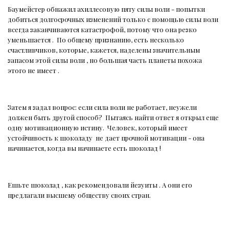
Баумейстер обнажил ахиллесовую пяту силы воли - попытки
добиться долгосрочных изменений только с помощью силы воли
всегда заканчиваются катастрофой, потому что она резко
уменьшается .
По общему признанию, есть несколько
счастливчиков, которые, кажется, наделены значительным
запасом этой силы воли , но большая часть планеты похожа
этого не имеет .
Затем я задал вопрос: если сила воли не работает, неужели
должен быть другой способ?
Пытаясь найти ответ я открыл еще
одну мотивационную истину.
Человек, который имеет
устойчивость к шоколаду
не дает прочной мотивации - она ​​
начинается, когда вы начинаете есть шоколад !
Ешьте шоколад , как рекомендовали йезуиты . А они его
предлагали высшему обществу своих стран.