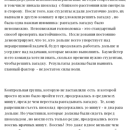
в том числе нюхала шоколад
с близкого расстояния или смотрела
в сторону.
После того, как студенты ждали достаточно долго, их
вызвали в другую комнату и предложили решить загадку , но
была одна важная изюминка : разгадать загадку было
невозможно.
Невозможная головоломка - это стандартный
способ проверить настойчивость.
Исследования постоянно
демонстрируют, что те, кто дольше всего упорствует над
неразрешимой задачей, будут продолжать работать дольше и
усерднее над задачами, которые можно выполнить.
Баумейстер
и его команда хотели знать, сколько времени нужно студентам,
чтобы решить загадку.
Результаты должны были выявить
главный фактор
- недостаток силы воли.
Контрольная группа, которую не заставляли
есть
и которой
просто нужно было пройти тест, продержалась в среднем 15
минут, прежде чем перестала разгадывать загадку.
Те, кому
разрешили съесть шоколад
продержались 30 минут - в два раза
дольше. Но участники, которые должны были сидеть перед
шоколадом , но могли есть только редис, продержались всего
восемь мрачных минут.
Восемь!
Это даже вдвое меньше чем