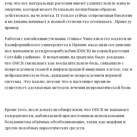
том, что все натуральные растения имеют удивительную живую
энергию, которая может буквально волшебным образом
действовать на человека. И только сейчас современная биология
и медицина начинает в полной степени это осознавать . Приведу
пример
Работая с китайскими учеными, Оливье Чивелли и его коллеги из
Калифорнийского университета в Ирвине выделили соединение
под названием дегидрокорибульбин (DHCB) из корней растения
Corydalis yanhusuo.
В испытаниях на грызунах было доказано,
что DHCB уменьшает как воспалительную боль, связанную с
повреждением тканей и инфильтрацией иммунных клеток, так и
нейропатическую боль, вызванную повреждением нервной
системы.
Это важно, потому что в настоящее время не
существует адекватных методов лечения невропатической боли.
Кроме того, исследователи обнаружили, что DHCB не вызывает
толерантности, наблюдаемой при постоянном использовании
большинства обычных обезболивающих, таких как морфин и
других подобных наркотических средств.