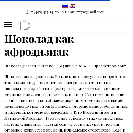
+7 (495) 415-14-70
klamr777@gmail.com
Шоколад как
афродизиак
Шоколад, разведка и секс
07 января 2019
Просмотров: 1087
Шоколад как афродизиак. Ко мне много поступают вопросов
о
том как могли древние ацтеки и иезуиты изготавливать
шоколад , который в пятьдесят раз сильнее чем современные
медицинские средства такие как, виагра? Изучая медицинские
архивы средних веков обнаруживаешь, что медики тех времён
великолепно знали и разбирались в огромном многообразии трав
и растений, которые произрастали в Юго Восточной Азии и
Латинской Америки. На изучение действия этих удивительных
растений, например, десятки если не сотни иезуитов тратили
огромное количество времени, исчисляемое столетиями . Дело в