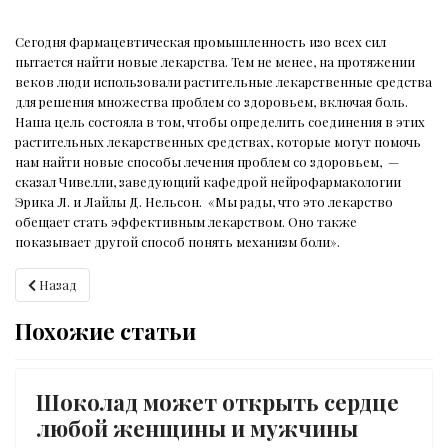
Сегодня фармацевтическая промышленность изо всех сил
пытается найти новые лекарства. Тем не менее, на протяжении
веков люди использовали растительные лекарственные средства
для решения множества проблем со здоровьем, включая боль.
Наша цель состояла в том, чтобы определить соединения в этих
растительных лекарственных средствах, которые могут помочь
нам найти новые способы лечения проблем со здоровьем,
—
сказал Чивелли, заведующий кафедрой нейрофармакологии
Эрика Л. и Лайлы Д. Нельсон.
«Мы рады, что это лекарство
обещает стать эффективным лекарством. Оно также
показывает другой способ понять механизм боли».
Предыдущий: Является ли тирамису мощным афродизиаком?
Назад
Похожие статьи
Шоколад может открыть сердце
любой женщины и мужчины