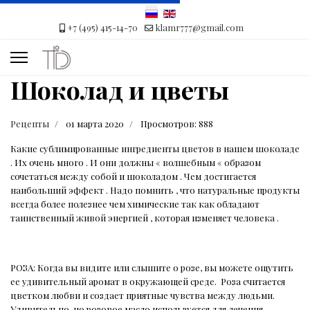
+7 (495) 415-14-70
klamr777@gmail.com
Шоколад и цветы
Рецепты
01 марта 2020
Просмотров: 888
Какие сублимированные ингредиенты цветов в нашем шоколаде
. Их очень много . И они должны « волшебным « образом
сочетаться между собой и шоколадом . Чем достигается
наибольший эффект . Надо помнить , что натуральные продукты
всегда более полезнее чем химические так как обладают
таинственный живой энергией , которая изменяет человека .
РОЗА: Когда вы видите или слышите о розе, вы можете ощутить
ее удивительный аромат в окружающей среде.
Роза считается
цветком любви и создает приятные чувства между людьми.
Удивительно, но розовое масло используется для лечения