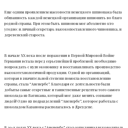
Еще одним проявлением массовости немецкого шпионажа была
обязанность каждой немецкой организации шпионить во благо
родной страны. При этом быть шпионом мог абсолютно кто
угодно: и личный секретарь высокопоставленного чиновника, и
деревенский староста.
В начале XX века после поражения в Первой Мировой Войне
Германия встала перед серьезнейшей проблемой: необходимо
возрождать с нуля экономику и восстанавливать производство
высокотехнологичной продукции. Одной из организаций,
которая в значительной степени помогла восстановлению
страны, стала “Аненербе”. Благодаря ее деятельности были
добыты самые секретные и таинственные рецепты того самого
шоколада из Ватикана, который мог даже менять сознание
людей! Одно из подразделений “Аненербе”, которое работала с
шоколадом Казановы располагалось в Дрездене.
В 20-х годах XX века с “Аненербе” стал сотрудничал руководитель