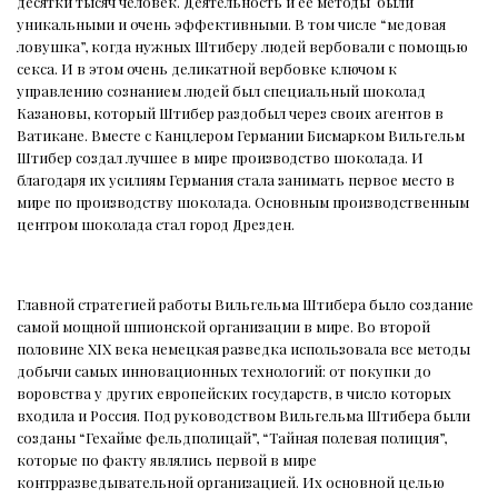
десятки тысяч человек. Деятельность и ее методы
были
уникальными и очень эффективными. В том числе “медовая
ловушка”, когда нужных Штиберу людей вербовали с помощью
секса. И в этом очень деликатной вербовке ключом к
управлению сознанием людей был специальный шоколад
Казановы, который Штибер раздобыл через своих агентов в
Ватикане. Вместе с Канцлером Германии Бисмарком Вильгельм
Штибер создал лучшее в мире производство шоколада. И
благодаря их усилиям Германия стала занимать первое место в
мире по производству шоколада. Основным производственным
центром шоколада стал город Дрезден.
Главной стратегией работы Вильгельма Штибера было создание
самой мощной шпионской организации в мире. Во второй
половине XIX века немецкая разведка использовала все методы
добычи самых инновационных технологий: от покупки до
воровства у других европейских государств, в число которых
входила и Россия. Под руководством Вильгельма Штибера были
созданы “Гехайме фельдполицай”, “Тайная полевая полиция”,
которые по факту являлись первой в мире
контрразведывательной организацией. Их основной целью