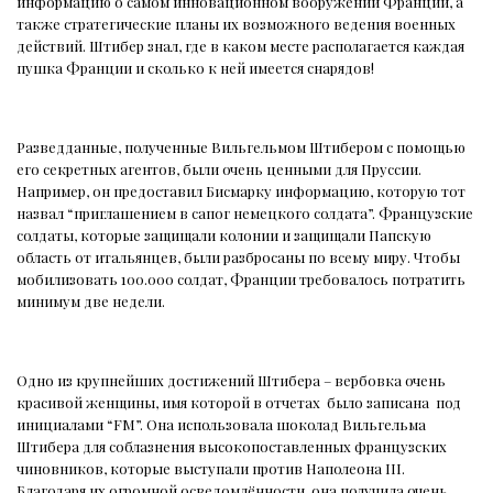
информацию о самом инновационном вооружении Франции, а
также стратегические планы их возможного ведения военных
действий. Штибер знал, где в каком месте располагается каждая
пушка Франции и сколько к ней имеется снарядов!
Разведданные, полученные Вильгельмом Штибером с помощью
его секретных агентов, были очень ценными для Пруссии.
Например, он предоставил Бисмарку информацию, которую тот
назвал “приглашением в сапог немецкого солдата”. Французские
солдаты, которые защищали колонии и защищали Папскую
область от итальянцев, были разбросаны по всему миру. Чтобы
мобилизовать 100.000 солдат, Франции требовалось потратить
минимум две недели.
Одно из крупнейших достижений Штибера – вербовка очень
красивой женщины, имя которой в отчетах
было записана
под
инициалами “FM”. Она использовала шоколад Вильгельма
Штибера для соблазнения высокопоставленных французских
чиновников, которые выступали против Наполеона III.
Благодаря их огромной осведомлённости
она получила очень