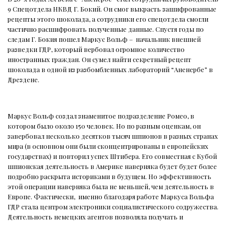
9 Спецотдела НКВД Г. Бокий. Он смог выкрасть зашифрованные
рецепты этого шоколада, а сотрудники его спецотдела смогли
частично расшифровать полученные данные. Спустя годы по
следам Г. Бокия пошел Маркус Вольф –
начальник внешней
разведки ГДР, который вербовал огромное количество
иностранных граждан. Он сумел найти секретный рецепт
шоколада в одной из разбомбленных лабораторий “Аненербе” в
Дрездене.
Маркус Вольф создал знаменитое подразделение Ромео, в
котором было около 150 человек. Но по разным оценкам, он
завербовал несколько десятков тысяч шпионов в разных странах
мира (в основном они были сконцентрированы в европейских
государствах) и повторил успех Штибера. Его совместная с Кубой
шпионская деятельность в Америке наверняка будет будет более
подробно раскрыта историками в будущем. Но эффективность
этой операции наверняка была не меньшей, чем деятельность в
Европе. Фактически,
именно благодаря работе Маркуса Вольфа
ГДР стала центром электроники социалистического содружества.
Деятельность немецких агентов позволяла получать и