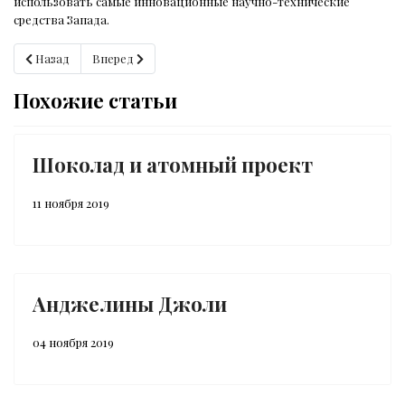
использовать самые инновационные научно-технические
средства Запада.
Предыдущий: Ядерный Армагеддон и Прекрасная Елена.
Следующий: Шоколад и “ нейронные часы”
Назад
Вперед
Похожие статьи
Шоколад и атомный проект
11 ноября 2019
Анджелины Джоли
04 ноября 2019