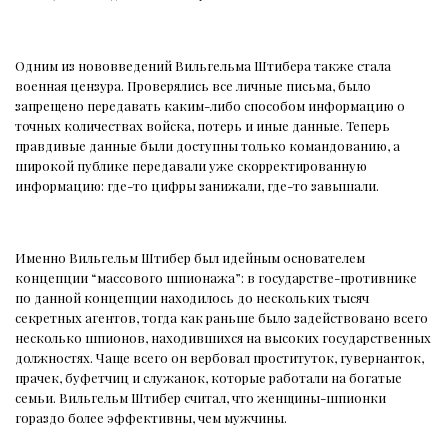
Одним из нововведений Вильгельма Штибера также стала
военная цензура. Проверялись все личные письма, было
запрещено передавать каким-либо способом информацию о
точных количествах войска, потерь и иные данные. Теперь
правдивые данные были доступны только командованию, а
широкой публике передавали уже скорректированную
информацию: где-то цифры занижали, где-то завышали.
Именно Вильгельм Штибер был идейным основателем
концепции “массового шпионажа”: в государстве-противнике
по данной концепции находилось до нескольких тысяч
секретных агентов, тогда как раньше было задействовано всего
несколько шпионов, находившихся на высоких государственных
должностях. Чаще всего он вербовал проституток, гувернанток,
прачек, буфетчиц и служанок, которые работали на богатые
семьи. Вильгельм Штибер считал, что женщины-шпионки
гораздо более эффективны, чем мужчины.