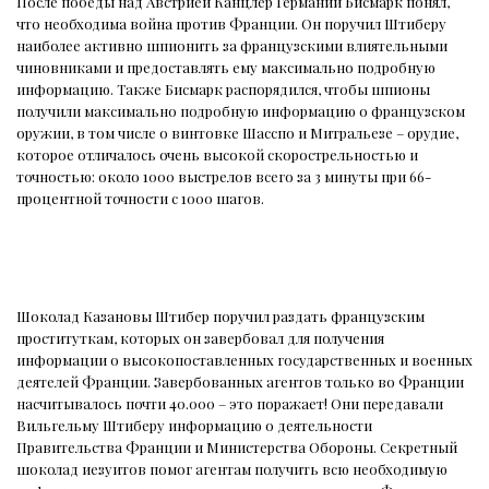
После победы над Австрией Канцлер Германии Бисмарк понял,
что необходима война против Франции. Он поручил Штиберу
наиболее активно шпионить за французскими влиятельными
чиновниками и предоставлять ему максимально подробную
информацию. Также Бисмарк распорядился, чтобы шпионы
получили максимально подробную информацию о французском
оружии, в том числе о винтовке Шасспо и Митральезе – орудие,
которое отличалось очень высокой скорострельностью и
точностью: около 1000 выстрелов всего за 3 минуты при 66-
процентной точности с 1000 шагов.
Шоколад Казановы Штибер поручил раздать французским
проституткам, которых он завербовал для получения
информации о высокопоставленных государственных и военных
деятелей Франции. Завербованных агентов только во Франции
насчитывалось почти 40.000 – это поражает! Они передавали
Вильгельму Штиберу информацию о деятельности
Правительства Франции и Министерства Обороны. Секретный
шоколад иезуитов помог агентам получить всю необходимую