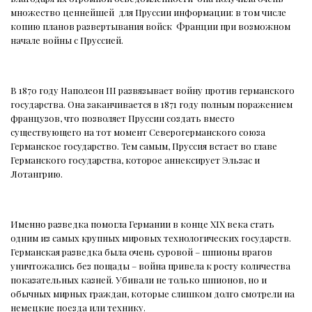
множество ценнейшей
для Пруссии информации: в том числе
копию планов развертывания войск
Франции при возможном
начале войны с Пруссией.
В 1870 году Наполеон III развязывает войну против германского
государства. Она заканчивается в 1871 году полным поражением
французов, что позволяет Пруссии создать вместо
существующего на тот момент Северогерманского союза
Германское государство. Тем самым, Пруссия встает во главе
Германского государства, которое аннексирует Эльзас и
Лотангрию.
Именно разведка помогла Германии в конце XIX века стать
одним из самых крупных мировых технологических государств.
Германская разведка была очень суровой – шпионы врагов
уничтожались без пощады – война привела к росту количества
показательных казней. Убивали не только шпионов, но и
обычных мирных граждан, которые слишком долго смотрели на
немецкие поезда или технику.