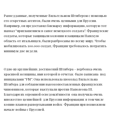
Разведданные, полученные Вильгельмом Штибером с помощью
его секретных агентов, были очень ценными для Пруссии.
Например, он предоставил Бисмарку информацию, которую тот
назвал “приглашением в сапог немецкого солдата”. Французские
солдаты, которые защищали колонии и защищали Папскую
область от итальянцев, были разбросаны по всему миру. Чтобы
мобилизовать 100.000 солдат, Франции требовалось потратить
минимум две недели.
Одно из крупнейших достижений Штибера – вербовка очень
красивой женщины, имя которой в отчетах
было записана
под
инициалами “FM”. Она использовала шоколад Вильгельма
Штибера для соблазнения высокопоставленных французских
чиновников, которые выступали против Наполеона III.
Благодаря их огромной осведомлённости
она получила очень
множество ценнейшей
для Пруссии информации: в том числе
копию планов развертывания войск
Франции при возможном
начале войны с Пруссией.