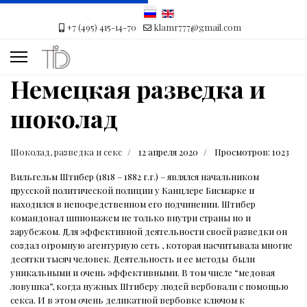
+7 (495) 415-14-70
klamr777@gmail.com
Немецкая разведка и
шоколад
Шоколад, разведка и секс
12 апреля 2020
Просмотров: 1023
Вильгельм Штибер (1818 – 1882 г.г.) – являлся начальником
прусской политической полиции у Канцлере Бисмарке и
находился в непосредственном его подчинении. Штибер
командовал шпионажем не только внутри страны но и
зарубежом. Для эффективной деятельности своей разведки он
создал огромную агентурную сеть , которая насчитывала многие
десятки тысяч человек. Деятельность и ее методы
были
уникальными и очень эффективными. В том числе “медовая
ловушка”, когда нужных Штиберу людей вербовали с помощью
секса. И в этом очень деликатной вербовке ключом к