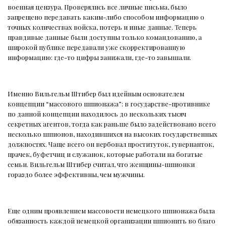
военная цензура. Проверялись все личные письма, было
запрещено передавать каким-либо способом информацию о
точных количествах войска, потерь и иные данные. Теперь
правдивые данные были доступны только командованию, а
широкой публике передавали уже скорректированную
информацию: где-то цифры занижали, где-то завышали.
Именно Вильгельм Штибер был идейным основателем
концепции “массового шпионажа”: в государстве-противнике
по данной концепции находилось до нескольких тысяч
секретных агентов, тогда как раньше было задействовано всего
несколько шпионов, находившихся на высоких государственных
должностях. Чаще всего он вербовал проституток, гувернанток,
прачек, буфетчиц и служанок, которые работали на богатые
семьи. Вильгельм Штибер считал, что женщины-шпионки
гораздо более эффективны, чем мужчины.
Еще одним проявлением массовости немецкого шпионажа была
обязанность каждой немецкой организации шпионить во благо