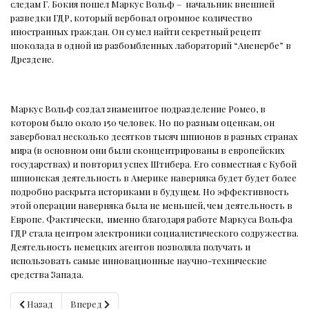
следам Г. Бокия пошел Маркус Вольф –
начальник внешней
разведки ГДР, который вербовал огромное количество
иностранных граждан. Он сумел найти секретный рецепт
шоколада в одной из разбомбленных лабораторий “Аненербе” в
Дрездене.
Маркус Вольф создал знаменитое подразделение Ромео, в
котором было около 150 человек. Но по разным оценкам, он
завербовал несколько десятков тысяч шпионов в разных странах
мира (в основном они были сконцентрированы в европейских
государствах) и повторил успех Штибера. Его совместная с Кубой
шпионская деятельность в Америке наверняка будет будет более
подробно раскрыта историками в будущем. Но эффективность
этой операции наверняка была не меньшей, чем деятельность в
Европе. Фактически,
именно благодаря работе Маркуса Вольфа
ГДР стала центром электроники социалистического содружества.
Деятельность немецких агентов позволяла получать и
использовать самые инновационные научно-технические
средства Запада.
Предыдущий: Роль проституток и разведки на исход войны
Следующий: Фидель Кастро, Черчилль, радиоразведк
Назад
Вперед