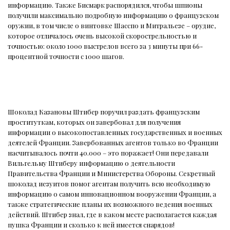
информацию. Также Бисмарк распорядился, чтобы шпионы
получили максимально подробную информацию о французском
оружии, в том числе о винтовке Шасспо и Митральезе – орудие,
которое отличалось очень высокой скорострельностью и
точностью: около 1000 выстрелов всего за 3 минуты при 66-
процентной точности с 1000 шагов.
Шоколад Казановы Штибер поручил раздать французским
проституткам, которых он завербовал для получения
информации о высокопоставленных государственных и военных
деятелей Франции. Завербованных агентов только во Франции
насчитывалось почти 40.000 – это поражает! Они передавали
Вильгельму Штиберу информацию о деятельности
Правительства Франции и Министерства Обороны. Секретный
шоколад иезуитов помог агентам получить всю необходимую
информацию о самом инновационном вооружении Франции, а
также стратегические планы их возможного ведения военных
действий. Штибер знал, где в каком месте располагается каждая
пушка Франции и сколько к ней имеется снарядов!