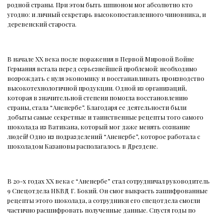
родной страны. При этом быть шпионом мог абсолютно кто
угодно: и личный секретарь высокопоставленного чиновника, и
деревенский староста.
В начале XX века после поражения в Первой Мировой Войне
Германия встала перед серьезнейшей проблемой: необходимо
возрождать с нуля экономику и восстанавливать производство
высокотехнологичной продукции. Одной из организаций,
которая в значительной степени помогла восстановлению
страны, стала “Аненербе”. Благодаря ее деятельности были
добыты самые секретные и таинственные рецепты того самого
шоколада из Ватикана, который мог даже менять сознание
людей! Одно из подразделений “Аненербе”, которое работала с
шоколадом Казановы располагалось в Дрездене.
В 20-х годах XX века с “Аненербе” стал сотрудничал руководитель
9 Спецотдела НКВД Г. Бокий. Он смог выкрасть зашифрованные
рецепты этого шоколада, а сотрудники его спецотдела смогли
частично расшифровать полученные данные. Спустя годы по