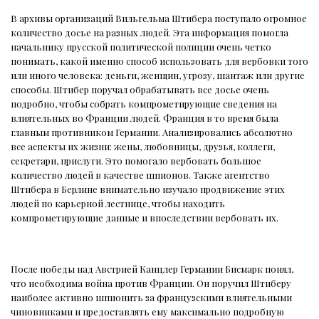
В архивы организаций Вильгельма Штибера поступало огромное
количество досье на разных людей. Эта информация помогла
начальнику прусской политической полиции очень четко
понимать, какой именно способ использовать для вербовки того
или иного человека: деньги, женщин, угрозу, шантаж или другие
способы. Штибер поручал обрабатывать все досье очень
подробно, чтобы собрать компрометирующие сведения на
влиятельных во Франции людей. Франция в то время была
главным противником Германии. Анализировались абсолютно
все аспекты их жизни: жены, любовницы, друзья, коллеги,
секретари, прислуги. Это помогало вербовать большое
количество людей в качестве шпионов. Также агентство
Штибера в Берлине внимательно изучало продвижение этих
людей по карьерной лестнице, чтобы находить
компрометирующие данные и впоследствии вербовать их.
После победы над Австрией Канцлер Германии Бисмарк понял,
что необходима война против Франции. Он поручил Штиберу
наиболее активно шпионить за французскими влиятельными
чиновниками и предоставлять ему максимально подробную