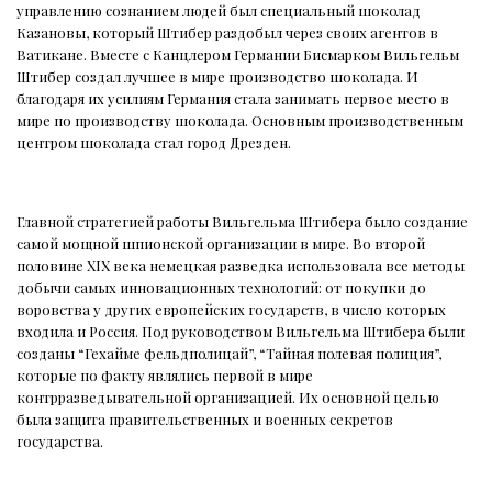
управлению сознанием людей был специальный шоколад
Казановы, который Штибер раздобыл через своих агентов в
Ватикане. Вместе с Канцлером Германии Бисмарком Вильгельм
Штибер создал лучшее в мире производство шоколада. И
благодаря их усилиям Германия стала занимать первое место в
мире по производству шоколада. Основным производственным
центром шоколада стал город Дрезден.
Главной стратегией работы Вильгельма Штибера было создание
самой мощной шпионской организации в мире. Во второй
половине XIX века немецкая разведка использовала все методы
добычи самых инновационных технологий: от покупки до
воровства у других европейских государств, в число которых
входила и Россия. Под руководством Вильгельма Штибера были
созданы “Гехайме фельдполицай”, “Тайная полевая полиция”,
которые по факту являлись первой в мире
контрразведывательной организацией. Их основной целью
была защита правительственных и военных секретов
государства.