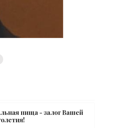
альная пища - залог Вашей
голетия!