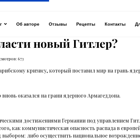
г
Об авторе
Отзывы
Рецепты
Контакты
Д
ласти новый Гитлер?
смотров: 673
 Карибскому кризису, который поставил мир на грань яд
вновь оказался на грани ядерного Армагеддона.
ическими достижениями Германии под управлением Гитл
того, как коммунистическая опасность распада в европей
ед выбором: либо осуществить национальное возрожден