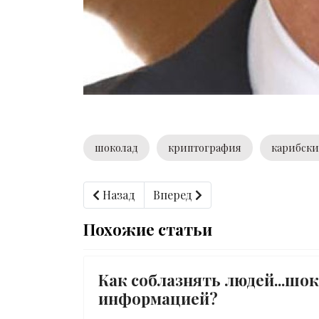
шоколад
криптография
карибск
Предыдущий: Время, когда до третьей м
Следующий: Представляю сво
Назад
Вперед
Похожие статьи
Как соблазнять людей...шок
информацией?