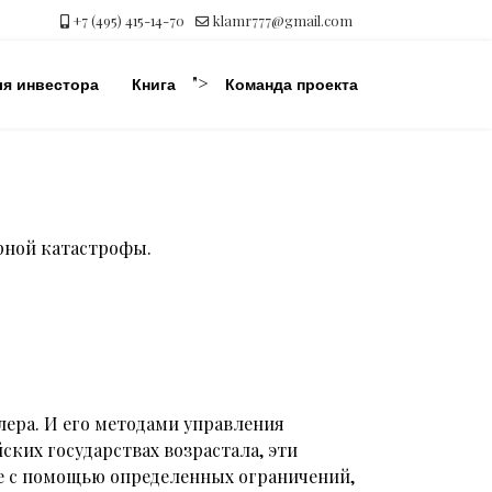
+7 (495) 415-14-70
klamr777@gmail.com
">
ля инвестора
Книга
Команда проекта
ерной катастрофы.
ера. И его методами управления
ских государствах возрастала, эти
ие с помощью определенных ограничений,