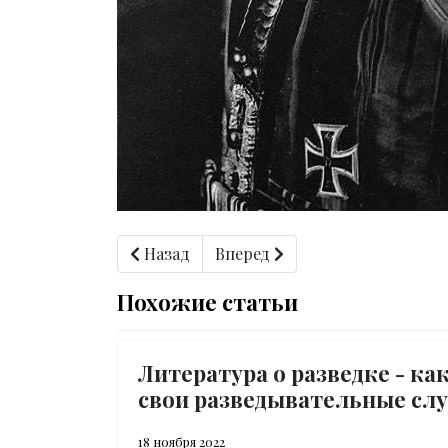
Предыдущий: Как предотвратить хакерс
Следующий: Кто контролиру
Назад
Вперед
Похожие статьи
Литература о разведке - ка
свои разведывательные слу
18 ноября 2022