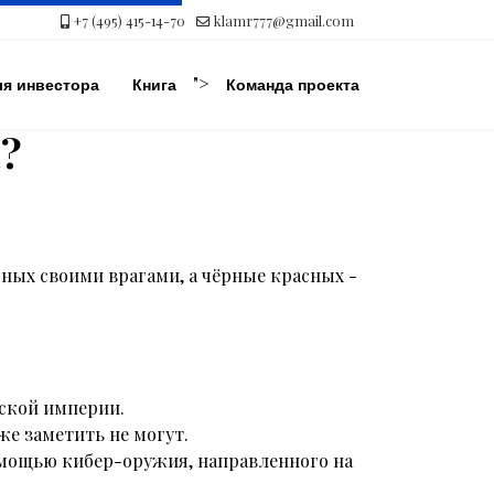
+7 (495) 415-14-70
klamr777@gmail.com
">
ля инвестора
Книга
Команда проекта
?
ёрных своими врагами, а чёрные красных -
ской империи.
е заметить не могут.
омощью кибер-оружия, направленного на