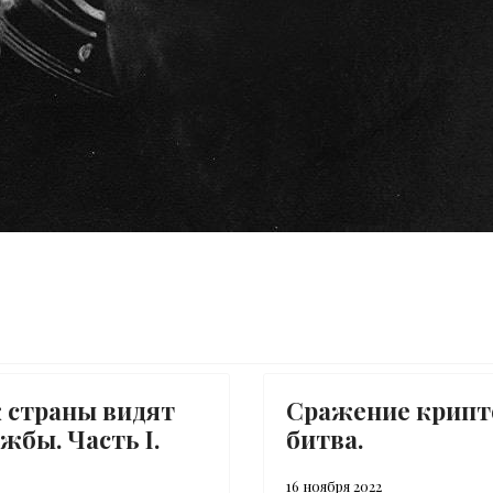
кие атаки?
ет мысли людей?
к страны видят
Сражение крипт
жбы. Часть I.
битва.
16 ноября 2022