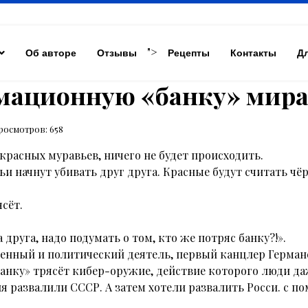
">
Об авторе
Отзывы
Рецепты
Контакты
Д
мационную «банку» мира
росмотров: 658
 красных муравьев, ничего не будет происходить.
вьи начнут убивать друг друга. Красные будут считать ч
ясёт.
 друга, надо подумать о том, кто же потряс банку?!».
венный и политический деятель, первый канцлер Герман
нку» трясёт кибер-оружие, действие которого люди даж
 развалили СССР. А затем хотели развалить Росси. с п