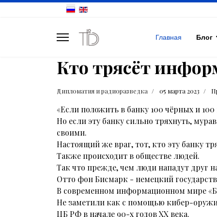
Главная
Блог
Кто трясёт инфор
Дипломатия и радиоразведка
05 марта 2023
П
«Если положить в банку 100 чёрных и 100
Но если эту банку сильно тряхнуть, мура
своими.
Настоящий же враг, тот, кто эту банку тр
Также происходит в обществе людей.
Так что прежде, чем люди нападут друг на
Отто фон Бисмарк - немецкий государст
В современном информационном мире «Ба
Не заметили как с помощью кибер-оружия
ЦБ РФ в начале 90-х годов XX века.