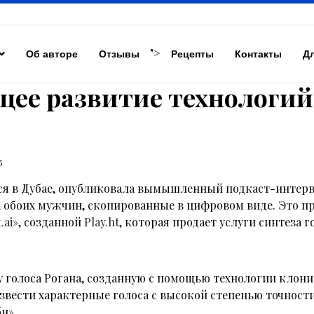
">
Об авторе
Отзывы
Рецепты
Контакты
Д
щее развитие технологий
5
яся в Дубае, опубликовала вымышленный подкаст-инте
 обоих мужчин, скопированные в цифровом виде. Это пр
.ai
», созданной
Play.ht
, которая продает услуги синтеза г
голоса Рогана, созданную с помощью технологии клонир
ести характерные голоса с высокой степенью точности, 
и».