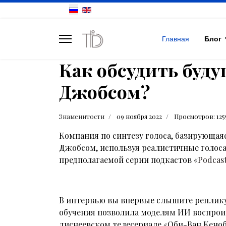
Главная
Блог
Как обсудить буду
Джобсом?
Знаменитости
09 ноября 2022
Просмотров: 125
Компания по синтезу голоса, базирующа
Джобсом, используя реалистичные голоса
предполагаемой серии подкастов «
Podcast
В интервью вы впервые слышите реплику 
обучения позволила моделям ИИ воспроизв
диснеевском телесериале «Оби-Ван Кеноб