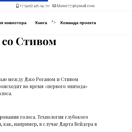
+7 (495) 415-14-70
klamr777@gmail.com
">
ля инвестора
Книга
Команда проекта
 со Стивом
рвью между Джо Роганом и Стивом
оисходит во время «первого эпизода»
олоса.
ования голоса. Технология глубокого
как, например, в случае Дарта Вейдера в