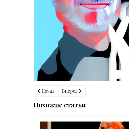
Предыдущий: Мне ясно, что люди, кото
Следующий: Президент, котор
Назад
Вперед
Похожие статьи