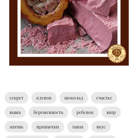
секрет
клепов
шоколад
счастье
мама
беременность
ребенок
мир
жизнь
привычки
запах
вкус