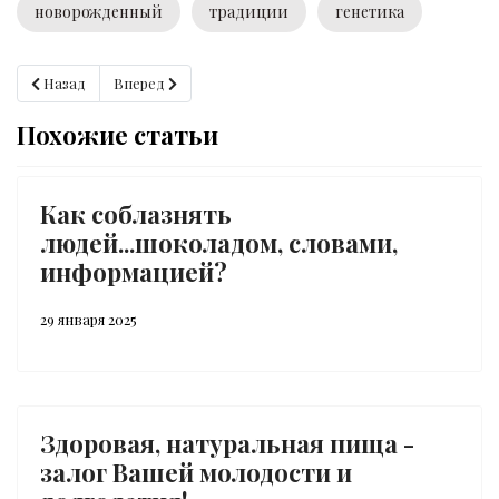
новорожденный
традиции
генетика
Предыдущий: Воздействие на тело и мозг человека
Следующий: 30 граммов
Назад
Вперед
Похожие статьи
Как соблазнять
людей...шоколадом, словами,
информацией?
29 января 2025
Здоровая, натуральная пища -
залог Вашей молодости и