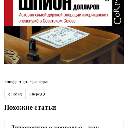
#шифраторы #разведка
Предыдущий: Ким Филби «Моя Прохоровка».
Следующий: Радиоразведка.
Назад
Вперед
Похожие статьи
Литература о разведке - как