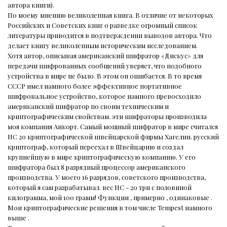
автора книги).
По моему мнению великолепная книга. В отличие от некоторых
Российских и Советских книг о разведке огромный список
литературы приводится в подтверждении выводов автора. Что
делает книгу великолепным историческим исследованием.
Хотя автор, описывая американский шифратор «Дискус» для
передачи шифрованных сообщений уверяет, что подобного
устройства в мире не было. В этом он ошибается. В то время
СССР имел намного более эффективное портативное
шифровальное устройство, которое намного превосходило
американский шифратор по своим техническим и
криптографическим свойствам. эти шифраторы производила
моя компания Анкорт. Самый мощный шифратор в мире считался
HC 20 криптографической швейцарской фирмы Хагелин. русский
криптограф, который переехал в Швейцарию и создал
крупнейшую в мире криптографическую компанию. У его
шифратора был 8 разрядный процессор американского
производства. У моего 16 разрядов, советского производства,
который я сам разрабатывал. вес HC - 20 три с половиной
килограмма, мой 100 грамм! Функции , примерно , одинаковые .
Мои криптографические решения в том числе Tempest намного
выше .