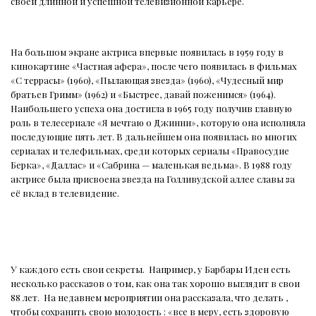
своей длинной и успешной телевизионной карьере.
На большом экране актриса впервые появилась в 1959 году в
кинокартине «Частная афера», после чего появилась в фильмах
«С террасы» (1960), «Пылающая звезда» (1960), «Чудесный мир
братьев Гримм» (1962) и «Быстрее, давай поженимся» (1964).
Наибольшего успеха она достигла в 1965 году получив главную
роль в телесериале «Я мечтаю о Джинни», которую она исполняла
последующие пять лет. В дальнейшем она появилась во многих
сериалах и телефильмах, среди которых сериалы «Правосудие
Берка», «Даллас» и «Сабрина — маленькая ведьма». В 1988 году
актрисе была присвоена звезда на Голливудской аллее славы за
её вклад в телевидение.
У каждого есть свои секреты.
Например, у Барбары Иден есть
несколько рассказов о том, как она так хорошо выглядит в свои
88 лет.
На недавнем мероприятии она рассказала, что делать ,
чтобы сохранить свою молодость : «все в меру, есть здоровую