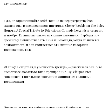
еду и шоколад».
« Да, не ограничивайте себя!
Только не переусердствуйте», —
сказала она
в эксклюзивном интервью Closer Weekly на The Paley
Honors: A Special Tribute to Television’s Comedy Legends в четверг,
21 ноября. Ее аппетит также не сильно изменился.
Барбара по-
прежнему любит отведать вина и шоколада, когда появляется
возможность, и она сжигает все эти лишние калории в
тренажерном зале.
«Я хожу в спортзал, и у меня есть тренер», — рассказала она.
Что
касается ее любимого вида тренировки?
Ну, ей нравится
совершать длительные прогулки и заниматься силовыми
тренировкам.
После стольких лет заботы о своем теле Барбара нашла