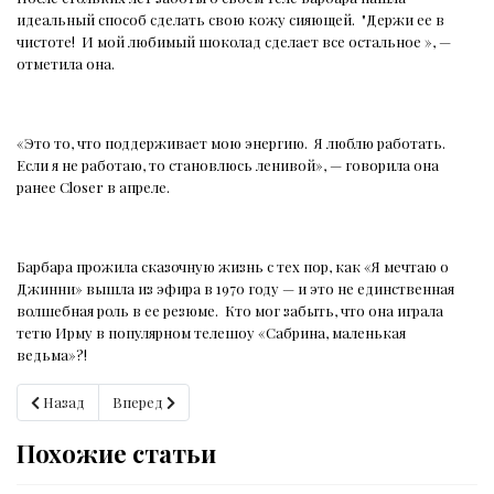
идеальный способ сделать свою кожу сияющей.
"Держи ее в
чистоте!
И мой любимый шоколад сделает все остальное », —
отметила она.
«Это то, что поддерживает мою энергию.
Я люблю работать.
Если я не работаю, то становлюсь ленивой», — говорила она
ранее Closer в апреле.
Барбара прожила сказочную жизнь с тех пор, как «Я мечтаю о
Джинни» вышла из эфира в 1970 году — и это не единственная
волшебная роль в ее резюме.
Кто мог забыть, что она играла
тетю Ирму в популярном телешоу «Сабрина, маленькая
ведьма»?!
Предыдущий: Майли Сайрус
Следующий: Шоколадная крошка растопила сердце П
Назад
Вперед
Похожие статьи